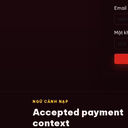
Email 
Mật k
NGỮ CẢNH NẠP
Accepted payment
context