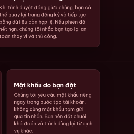
Khi trình duyệt đóng giữa chừng, bạn có
thể quay lại trang đăng ký và tiếp tục
bằng dữ liệu còn hợp lệ. Nếu phiên đã
hết hạn, chúng tôi nhắc bạn tạo lại an
toàn thay vì vá thủ công.
Mật khẩu do bạn đặt
Chúng tôi yêu cầu mật khẩu riêng
ngay trong bước tạo tài khoản,
không dùng mật khẩu tạm gửi
qua tin nhắn. Bạn nên đặt chuỗi
khó đoán và tránh dùng lại từ dịch
vụ khác.