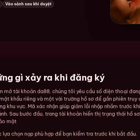
Vào sảnh sau khi duyệt
ng gì xảy ra khi đăng ký
n mở tài khoản da88, chúng tôi yêu cầu số điện thoại đan
mật khẩu riêng và một vài trường hồ sơ để gắn phiên truy
ng khu vực. Mã xác nhận giúp giảm lỗi nhập nhầm trước kh
nh. Sau bước đầu, trang tài khoản hiển thị trạng thái hồ sơ,
ảo mật
 lựa chọn nạp phù hợp để bạn kiểm tra trước khi bắt đầu.