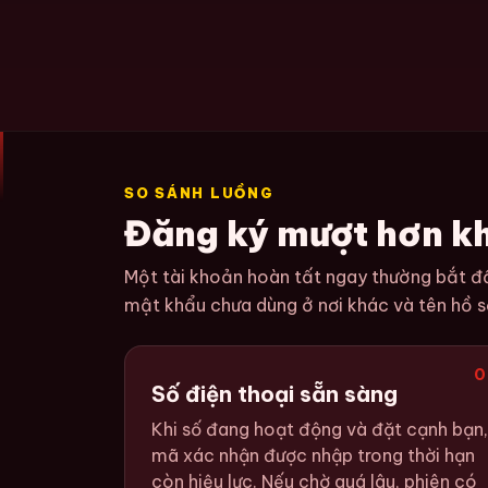
SO SÁNH LUỒNG
Đăng ký mượt hơn kh
Một tài khoản hoàn tất ngay thường bắt đầ
mật khẩu chưa dùng ở nơi khác và tên hồ s
0
Số điện thoại sẵn sàng
Khi số đang hoạt động và đặt cạnh bạn,
mã xác nhận được nhập trong thời hạn
còn hiệu lực. Nếu chờ quá lâu, phiên có