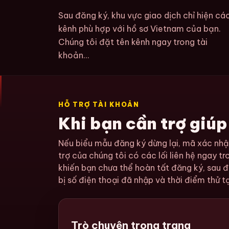
Sau đăng ký, khu vực giao dịch chỉ hiện cá
kênh phù hợp với hồ sơ Vietnam của bạn.
Chúng tôi đặt tên kênh ngay trong tài
khoản...
HỖ TRỢ TÀI KHOẢN
Khi bạn cần trợ giú
Nếu biểu mẫu đăng ký dừng lại, mã xác nhận
trợ của chúng tôi có các lối liên hệ ngay t
khiến bạn chưa thể hoàn tất đăng ký, sau 
bị số điện thoại đã nhập và thời điểm thử t
Trò chuyện trong trang