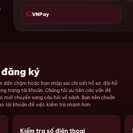
c
VNPay
p đăng ký
 đến chậm hoặc bạn nhập sai chi tiết hồ sơ, đội hỗ
rong trang tài khoản. Chúng tôi ưu tiên các vấn đề
đó mới chuyển sang câu hỏi về sảnh. Bạn nên chuẩn
ạo tài khoản để việc kiểm tra nhanh hơn.
Kiểm tra số điện thoại