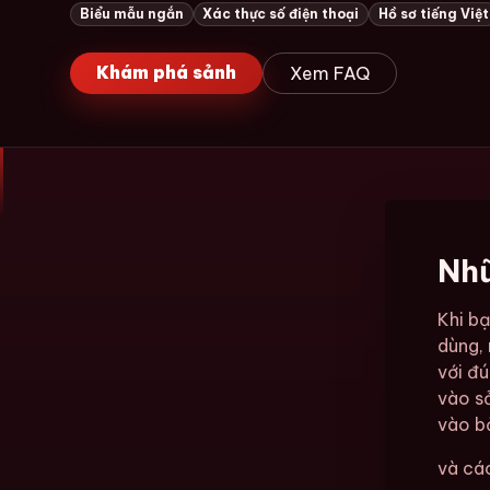
Biểu mẫu ngắn
Xác thực số điện thoại
Hồ sơ tiếng Việt
Khám phá sảnh
Xem FAQ
Nhữ
Khi bạ
dùng, 
với đú
vào sả
vào b
và các