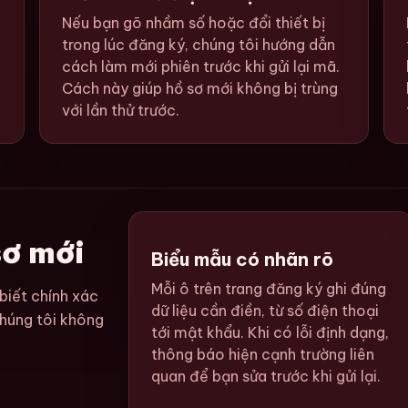
Nếu bạn gõ nhầm số hoặc đổi thiết bị
trong lúc đăng ký, chúng tôi hướng dẫn
cách làm mới phiên trước khi gửi lại mã.
Cách này giúp hồ sơ mới không bị trùng
với lần thử trước.
sơ mới
Biểu mẫu có nhãn rõ
Mỗi ô trên trang đăng ký ghi đúng
biết chính xác
dữ liệu cần điền, từ số điện thoại
Chúng tôi không
tới mật khẩu. Khi có lỗi định dạng,
thông báo hiện cạnh trường liên
quan để bạn sửa trước khi gửi lại.