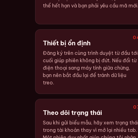
thể hết hạn và bạn phải yêu cầu mã mới
0
Thiết bị ổn định
Đăng ký trên cùng trình duyệt từ đầu tới
cuối giúp phiên không bị đứt. Nếu đổi từ
điện thoại sang máy tính giữa chừng,
bạn nên bắt đầu lại để tránh dữ liệu
treo.
0
Theo dõi trạng thái
Sau khi gửi biểu mẫu, hãy xem trạng thá
trong tài khoản thay vì mở lại nhiều tab.
Một phiên duy nhất giúp chúng tôi nhận